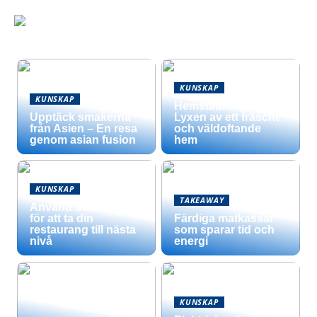
KUNSKAP
KUNSKAP
Hemstädning –
Upptäck smakerna
Lyxen av ett fräscht
från Asien – En resa
och väldoftande
genom asian fusion
hem
KUNSKAP
TAKEAWAY
Använd dessa tips
för att ta din
Färdiga matkassar
restaurang till nästa
som sparar tid och
nivå
energi
KUNSKAP