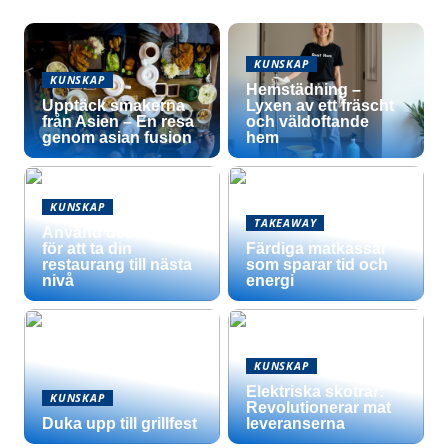
KUNSKAP
KUNSKAP
Hemstädning –
Upptäck smakerna
Lyxen av ett fräscht
från Asien – En resa
och väldoftande
genom asian fusion
hem
KUNSKAP
TAKEAWAY
Använd dessa tips
för att ta din
Färdiga matkassar
restaurang till nästa
som sparar tid och
nivå
energi
KUNSKAP
Elektriska skotrar:
KUNSKAP
Revolutionerar mat
Duka upp till grillfest
leveranserna