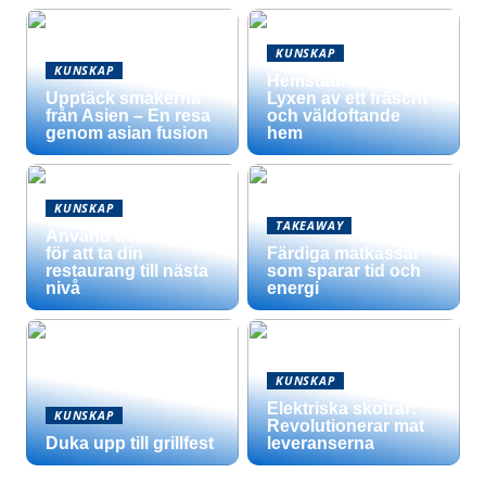
KUNSKAP
KUNSKAP
Hemstädning –
Upptäck smakerna
Lyxen av ett fräscht
från Asien – En resa
och väldoftande
genom asian fusion
hem
KUNSKAP
TAKEAWAY
Använd dessa tips
för att ta din
Färdiga matkassar
restaurang till nästa
som sparar tid och
nivå
energi
KUNSKAP
Elektriska skotrar:
KUNSKAP
Revolutionerar mat
Duka upp till grillfest
leveranserna