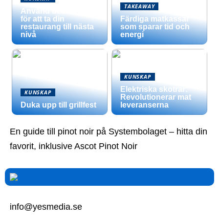
TAKEAWAY
Använd dessa tips
för att ta din
Färdiga matkassar
restaurang till nästa
som sparar tid och
nivå
energi
KUNSKAP
Elektriska skotrar:
KUNSKAP
Revolutionerar mat
Duka upp till grillfest
leveranserna
En guide till pinot noir på Systembolaget – hitta din
favorit, inklusive Ascot Pinot Noir
info@yesmedia.se