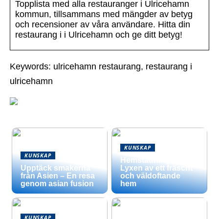
Topplista med alla restauranger i Ulricehamn
kommun, tillsammans med mängder av betyg
och recensioner av våra användare. Hitta din
restaurang i i Ulricehamn och ge ditt betyg!
Keywords: ulricehamn restaurang, restaurang i
ulricehamn
KUNSKAP
KUNSKAP
Hemstädning –
Upptäck smakerna
Lyxen av ett fräscht
från Asien – En resa
och väldoftande
genom asian fusion
hem
KUNSKAP