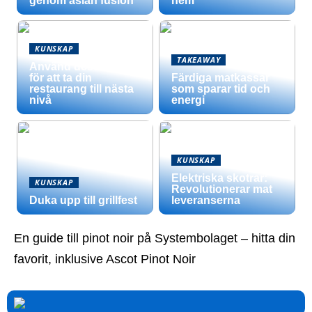
genom asian fusion
hem
KUNSKAP
TAKEAWAY
Använd dessa tips
för att ta din
Färdiga matkassar
restaurang till nästa
som sparar tid och
nivå
energi
KUNSKAP
Elektriska skotrar:
KUNSKAP
Revolutionerar mat
Duka upp till grillfest
leveranserna
En guide till pinot noir på Systembolaget – hitta din
favorit, inklusive Ascot Pinot Noir