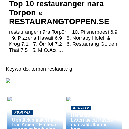
Top 10 restauranger nära
Torpön «
RESTAURANGTOPPEN.SE
restauranger nära Torpön · 10. Pilsnerpoesi 6.9
· 9. Pizzeria Hawaii 6.9 · 8. Norraby Hotell &
Krog 7.1 · 7. Örnfot 7.2 · 6. Restaurang Golden
Thai 7.5 · 5. M.O.A:s …
Keywords: torpön restaurang
KUNSKAP
KUNSKAP
Hemstädning –
Upptäck smakerna
Lyxen av ett fräscht
från Asien – En resa
och väldoftande