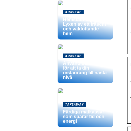
KUNSKAP
Hemstädning –
Lyxen av ett fräscht
och väldoftande
hem
KUNSKAP
Använd dessa tips
för att ta din
restaurang till nästa
nivå
TAKEAWAY
Färdiga matkassar
som sparar tid och
energi