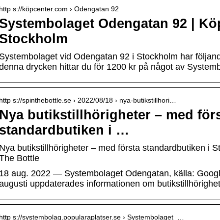
http s://köpcenter.com › Odengatan 92
Systembolaget Odengatan 92 | Kö
Stockholm
Systembolaget vid Odengatan 92 i Stockholm har följan
denna drycken hittar du för 1200 kr på något av Systemb
http s://spinthebottle.se › 2022/08/18 › nya-butikstillhori…
Nya butikstillhörigheter – med för
standardbutiken i …
Nya butikstillhörigheter – med första standardbutiken i 
The Bottle
18 aug. 2022 — Systembolaget Odengatan, källa: Googl
augusti uppdaterades informationen om butikstillhörigh
http s://systembolag.popularaplatser.se › Systembolaget_…