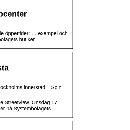
pcenter
de öppettider: … exempel och
olagets butiker.
sta
Stockholms innerstad – Spin
e Streetview. Onsdag 17
eter på Systembolagets …