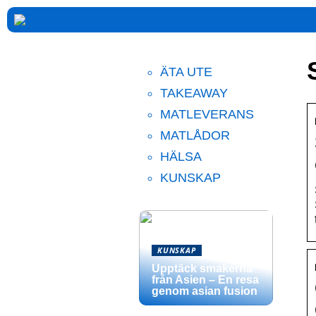
ÄTA UTE
TAKEAWAY
MATLEVERANS
MATLÅDOR
HÄLSA
KUNSKAP
KUNSKAP
Upptäck smakerna
från Asien – En resa
genom asian fusion