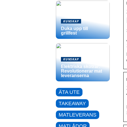
KUNSKAP
Duka upp till
grillfest
KUNSKAP
Elektriska skotrar:
Revolutionerar mat
leveranserna
ÄTA UTE
TAKEAWAY
MATLEVERANS
MATLÅDOR