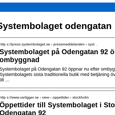
Systembolaget odengatan
http s://press.systembolaget.se › pressmeddelanden › syst…
Systembolaget på Odengatan 92 ö
ombyggnad
Systembolaget på Odengatan 92 öppnar nu efter ombyg
Systembolagets sista traditionella butik med betjäning ö
till …
http s://www.varligger.se › view › oppettider › stockholm
Öppettider till Systembolaget i St
Odengatan 92