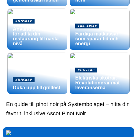
KUNSKAP
TAKEAWAY
Använd dessa tips
för att ta din
Färdiga matkassar
restaurang till nästa
som sparar tid och
nivå
energi
KUNSKAP
Elektriska skotrar:
KUNSKAP
Revolutionerar mat
Duka upp till grillfest
leveranserna
En guide till pinot noir på Systembolaget – hitta din
favorit, inklusive Ascot Pinot Noir