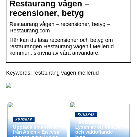
Restaurang vågen –
recensioner, betyg
Restaurang vågen – recensioner, betyg –
Restaurang.com
Här kan du läsa recensioner och betyg om
restaurangen Restaurang vågen i Mellerud
kommun, skrivna av våra användare.
Keywords: restaurang vågen mellerud
KUNSKAP
KUNSKAP
Hemstädning –
Upptäck smakerna
Lyxen av ett fräscht
från Asien – En resa
och väldoftande
genom asian fusion
hem