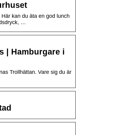
urhuset
. Här kan du äta en god lunch
tidsdryck, …
s | Hamburgare i
s Trollhättan. Vare sig du är
tad