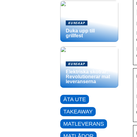
KUNSKAP
Duka upp till
grillfest
KUNSKAP
Elektriska skotrar:
Revolutionerar mat
leveranserna
ÄTA UTE
TAKEAWAY
MATLEVERANS
MATLÅDOR