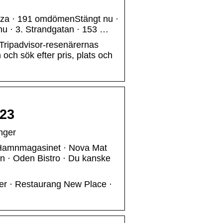
izza · 191 omdömenStängt nu ·
nu · 3. Strandgatan · 153 …
 Tripadvisor-resenärernas
ch sök efter pris, plats och
023
nger
 Hamnmagasinet · Nova Mat
n · Oden Bistro · Du kanske
er · Restaurang New Place ·