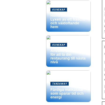
KUNSKAP
Hemstädning –
Lyxen av ett fräscht
och väldoftande
hem
KUNSKAP
Använd dessa tips
för att ta din
restaurang till nästa
nivå
TAKEAWAY
Färdiga matkassar
som sparar tid och
energi