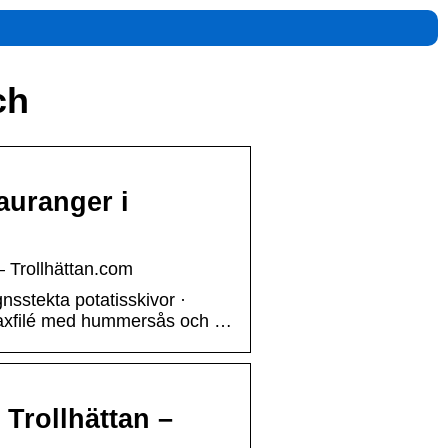
ch
auranger i
– Trollhättan.com
stekta potatisskivor ·
 laxfilé med hummersås och …
 Trollhättan –