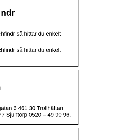
indr
findr så hittar du enkelt
findr så hittar du enkelt
m
atan 6 461 30 Trollhättan
77 Sjuntorp 0520 – 49 90 96.