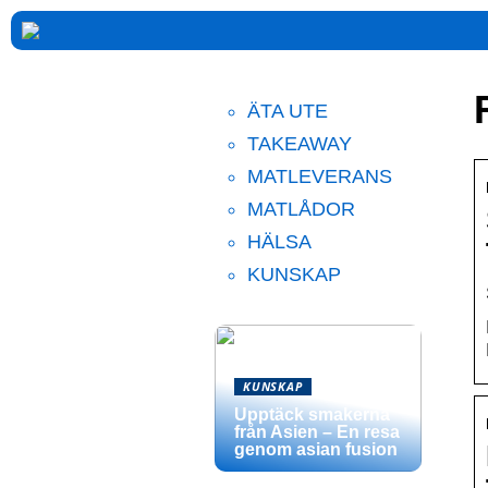
ÄTA UTE
TAKEAWAY
MATLEVERANS
MATLÅDOR
HÄLSA
KUNSKAP
KUNSKAP
Upptäck smakerna
från Asien – En resa
genom asian fusion