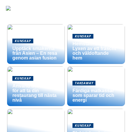
KUNSKAP
KUNSKAP
Hemstädning –
Upptäck smakerna
Lyxen av ett fräscht
från Asien – En resa
och väldoftande
genom asian fusion
hem
KUNSKAP
TAKEAWAY
Använd dessa tips
för att ta din
Färdiga matkassar
restaurang till nästa
som sparar tid och
nivå
energi
KUNSKAP