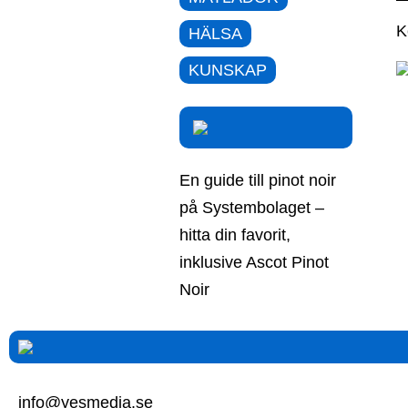
K
HÄLSA
KUNSKAP
En guide till pinot noir
på Systembolaget –
hitta din favorit,
inklusive Ascot Pinot
Noir
info@yesmedia.se