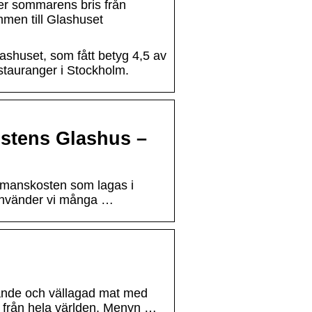
er sommarens bris från
men till Glashuset
shuset, som fått betyg 4,5 av
tauranger i Stockholm.
tens Glashus –
usmanskosten som lagas i
 använder vi många …
ande och vällagad mat med
r från hela världen. Menyn …