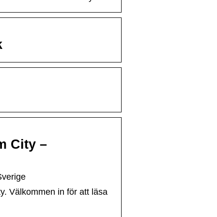
k
m City –
Sverige
y. Välkommen in för att läsa