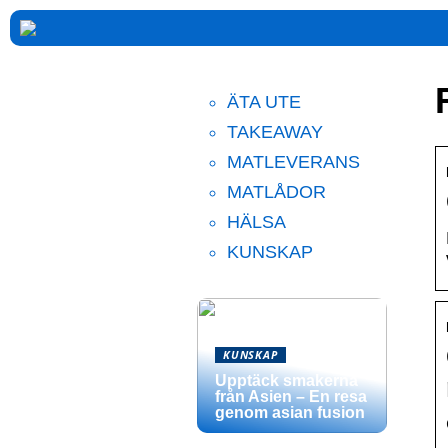
ÄTA UTE
TAKEAWAY
MATLEVERANS
MATLÅDOR
HÄLSA
KUNSKAP
KUNSKAP
Upptäck smakerna
från Asien – En resa
genom asian fusion