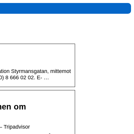
ation Styrmansgatan, mittemot
(0) 8 666 02 02. E- …
men om
Tripadvisor