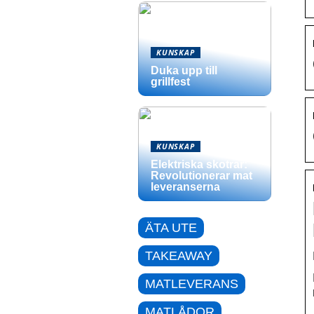
KUNSKAP
Duka upp till
grillfest
KUNSKAP
Elektriska skotrar:
Revolutionerar mat
leveranserna
ÄTA UTE
TAKEAWAY
MATLEVERANS
MATLÅDOR