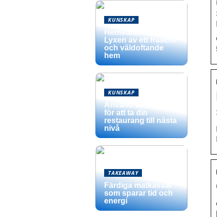
KUNSKAP
Hemstädning –
Lyxen av ett fräscht
och väldoftande
hem
KUNSKAP
Använd dessa tips
för att ta din
restaurang till nästa
nivå
TAKEAWAY
Färdiga matkassar
som sparar tid och
energi