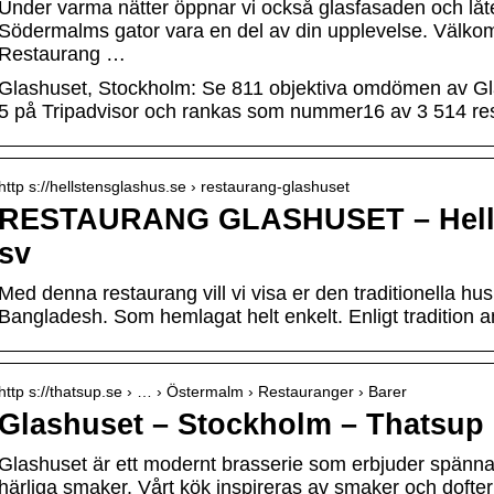
Under varma nätter öppnar vi också glasfasaden och låt
Södermalms gator vara en del av din upplevelse. Välkom
Restaurang …
Glashuset, Stockholm: Se 811 objektiva omdömen av Gla
5 på Tripadvisor och rankas som nummer16 av 3 514 res
http s://hellstensglashus.se › restaurang-glashuset
RESTAURANG GLASHUSET – Hells
sv
Med denna restaurang vill vi visa er den traditionella h
Bangladesh. Som hemlagat helt enkelt. Enligt tradition
http s://thatsup.se › … › Östermalm › Restauranger › Barer
Glashuset – Stockholm – Thatsup
Glashuset är ett modernt brasserie som erbjuder spänn
härliga smaker. Vårt kök inspireras av smaker och dofte