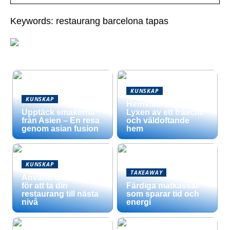
Keywords: restaurang barcelona tapas
KUNSKAP
KUNSKAP
Hemstädning –
Upptäck smakerna
Lyxen av ett fräscht
från Asien – En resa
och väldoftande
genom asian fusion
hem
KUNSKAP
TAKEAWAY
Använd dessa tips
för att ta din
Färdiga matkassar
restaurang till nästa
som sparar tid och
nivå
energi