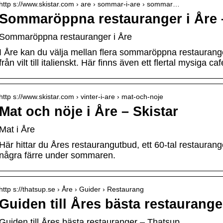
http s://www.skistar.com › are › sommar-i-are › sommar…
Sommaröppna restauranger i Åre –
Sommaröppna restauranger i Åre
I Åre kan du välja mellan flera sommaröppna restauranger
från vilt till italienskt. Här finns även ett flertal mysiga caf
http s://www.skistar.com › vinter-i-are › mat-och-noje
Mat och nöje i Åre – Skistar
Mat i Åre
Här hittar du Åres restaurangutbud, ett 60-tal restaurang
några färre under sommaren.
http s://thatsup.se › Åre › Guider › Restaurang
Guiden till Åres bästa restaurang
Guiden till Åres bästa restauranger – Thatsup