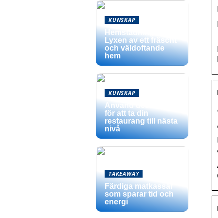
KUNSKAP
Hemstädning –
Lyxen av ett fräscht
och väldoftande
hem
KUNSKAP
Använd dessa tips
för att ta din
restaurang till nästa
nivå
TAKEAWAY
Färdiga matkassar
som sparar tid och
energi