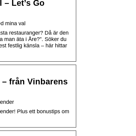
l – Let’s Go
ed mina val
bästa restauranger? Då är den
ka man äta i Åre?”. Söker du
t festlig känsla – här hittar
 – från Vinbarens
tender
tender! Plus ett bonustips om