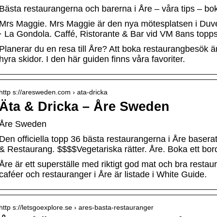
Bästa restaurangerna och barerna i Åre – våra tips – bo
Mrs Maggie. Mrs Maggie är den nya mötesplatsen i Duved
· La Gondola. Caffé, Ristorante & Bar vid VM 8ans topp
Planerar du en resa till Åre? Att boka restaurangbesök är 
hyra skidor. I den här guiden finns våra favoriter.
http s://aresweden.com › ata-dricka
Äta & Dricka – Åre Sweden
Åre Sweden
Den officiella topp 36 bästa restaurangerna i Åre basera
& Restaurang. $$$$Vegetariska rätter. Åre. Boka ett bor
Åre är ett superställe med riktigt god mat och bra restaur
caféer och restauranger i Åre är listade i White Guide.
http s://letsgoexplore.se › ares-basta-restauranger