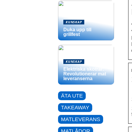
KUNSKAP
Duka upp till
grillfest
KUNSKAP
Elektriska skotrar:
Revolutionerar mat
leveranserna
ÄTA UTE
TAKEAWAY
MATLEVERANS
MATLÅDOR