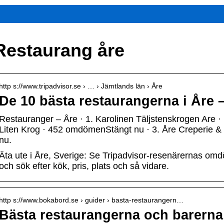
Restaurang åre
http s://www.tripadvisor.se › … › Jämtlands län › Åre
De 10 bästa restaurangerna i Åre 
Restauranger – Åre · 1. Karolinen Täljstenskrogen Are
Liten Krog · 452 omdömenStängt nu · 3. Åre Creperie 
nu.
Äta ute i Åre, Sverige: Se Tripadvisor-resenärernas om
och sök efter kök, pris, plats och så vidare.
http s://www.bokabord.se › guider › basta-restaurangern…
Bästa restaurangerna och barerna i