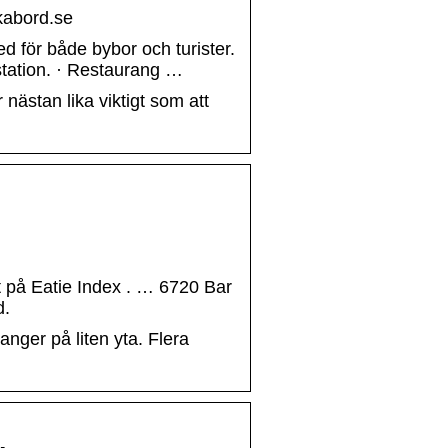
kabord.se
 för både bybor och turister.
station. · Restaurang …
nästan lika viktigt som att
t på Eatie Index . … 6720 Bar
d.
anger på liten yta. Flera