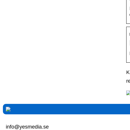
K
r
info@yesmedia.se