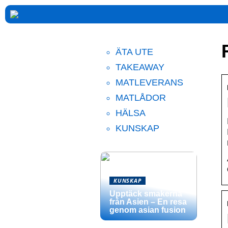
ÄTA UTE
TAKEAWAY
MATLEVERANS
MATLÅDOR
HÄLSA
KUNSKAP
KUNSKAP
Upptäck smakerna
från Asien – En resa
genom asian fusion