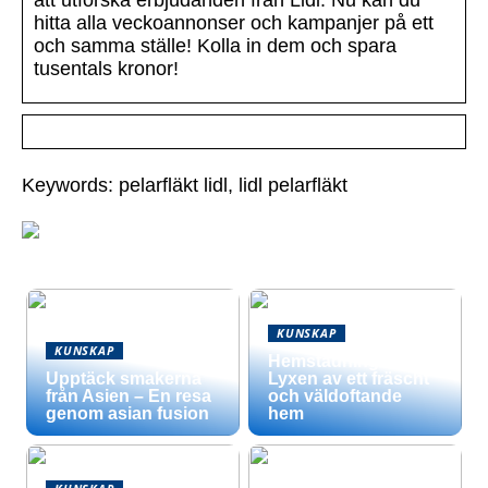
att utforska erbjudanden från Lidl. Nu kan du
hitta alla veckoannonser och kampanjer på ett
och samma ställe! Kolla in dem och spara
tusentals kronor!
Keywords: pelarfläkt lidl, lidl pelarfläkt
KUNSKAP
KUNSKAP
Hemstädning –
Upptäck smakerna
Lyxen av ett fräscht
från Asien – En resa
och väldoftande
genom asian fusion
hem