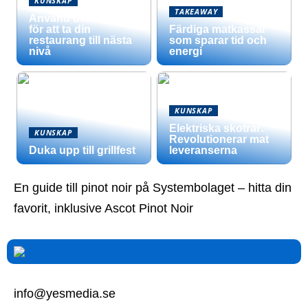
KUNSKAP
TAKEAWAY
Använd dessa tips
för att ta din
Färdiga matkassar
restaurang till nästa
som sparar tid och
nivå
energi
KUNSKAP
Elektriska skotrar:
KUNSKAP
Revolutionerar mat
Duka upp till grillfest
leveranserna
En guide till pinot noir på Systembolaget – hitta din
favorit, inklusive Ascot Pinot Noir
info@yesmedia.se