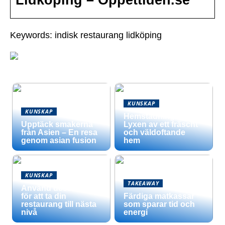
Lidköping – Öppettiden.se
Keywords: indisk restaurang lidköping
KUNSKAP
KUNSKAP
Hemstädning –
Upptäck smakerna
Lyxen av ett fräscht
från Asien – En resa
och väldoftande
genom asian fusion
hem
KUNSKAP
TAKEAWAY
Använd dessa tips
för att ta din
Färdiga matkassar
restaurang till nästa
som sparar tid och
nivå
energi