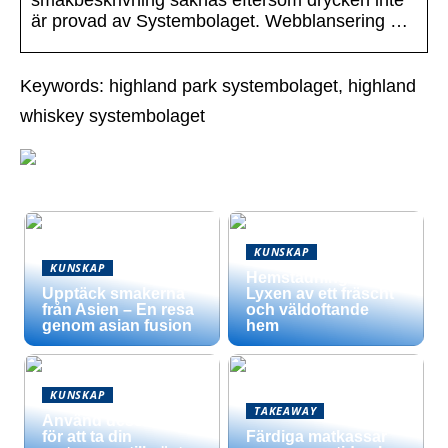
smakbeskrivning saknas eftersom drycken inte
är provad av Systembolaget. Webblansering …
Keywords: highland park systembolaget, highland
whiskey systembolaget
KUNSKAP
KUNSKAP
Hemstädning –
Upptäck smakerna
Lyxen av ett fräscht
från Asien – En resa
och väldoftande
genom asian fusion
hem
KUNSKAP
TAKEAWAY
Använd dessa tips
för att ta din
Färdiga matkassar