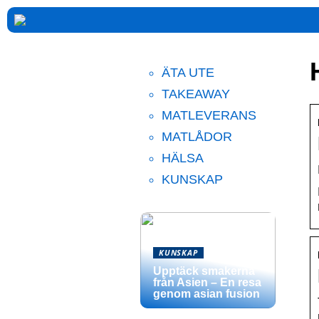
ÄTA UTE
TAKEAWAY
MATLEVERANS
MATLÅDOR
HÄLSA
KUNSKAP
KUNSKAP
Upptäck smakerna
från Asien – En resa
genom asian fusion