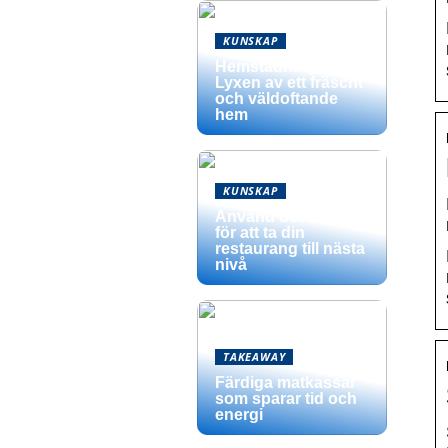
KUNSKAP
Hemstädning –
Lyxen av ett fräscht
och väldoftande
hem
KUNSKAP
Använd dessa tips
för att ta din
restaurang till nästa
nivå
TAKEAWAY
Färdiga matkassar
som sparar tid och
energi