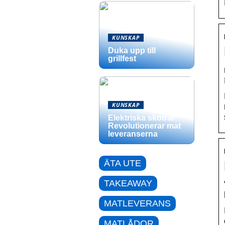
KUNSKAP
Duka upp till
grillfest
KUNSKAP
Elektriska skotrar:
Revolutionerar mat
leveranserna
ÄTA UTE
TAKEAWAY
MATLEVERANS
MATLÅDOR