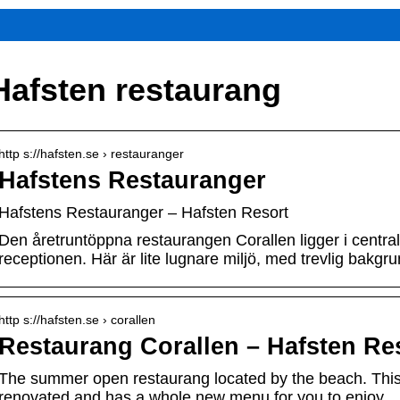
Hafsten restaurang
http s://hafsten.se › restauranger
Hafstens Restauranger
Hafstens Restauranger – Hafsten Resort
Den åretruntöppna restaurangen Corallen ligger i central
receptionen. Här är lite lugnare miljö, med trevlig bakgr
http s://hafsten.se › corallen
Restaurang Corallen – Hafsten Re
The summer open restaurang located by the beach. Thi
renovated and has a whole new menu for you to enjoy.