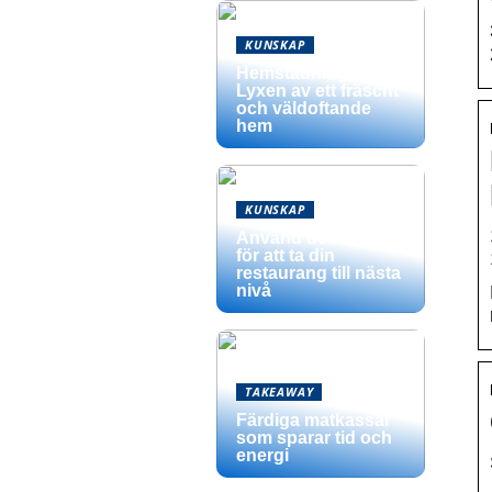
KUNSKAP
Hemstädning –
Lyxen av ett fräscht
och väldoftande
hem
KUNSKAP
Använd dessa tips
för att ta din
restaurang till nästa
nivå
TAKEAWAY
Färdiga matkassar
som sparar tid och
energi