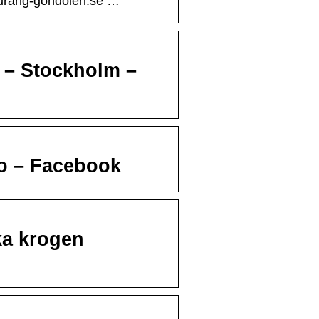
aurang-gondolen.se …
 – Stockholm –
o – Facebook
ska krogen