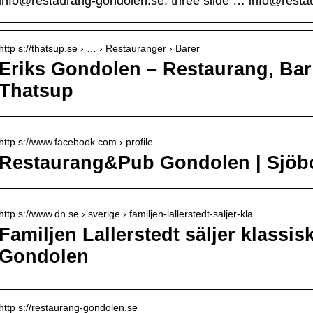
info@restaurang-gondolen.se. three slide … info@rest
http s://thatsup.se › … › Restauranger › Barer
Eriks Gondolen – Restaurang, Bar
Thatsup
http s://www.facebook.com › profile
Restaurang&Pub Gondolen | Sjöb
http s://www.dn.se › sverige › familjen-lallerstedt-saljer-kla…
Familjen Lallerstedt säljer klassi
Gondolen
http s://restaurang-gondolen.se