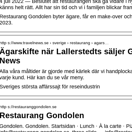
4 juli 2022 — Beslutet att restaurangen ska gå vidare i n
känns helt rätt. Allt har sin tid och vi i familjen blickar fr
Restaurang Gondolen byter ägare, får en make-over och
2023.
http s://www.travelnews.se › sverige › restaurang › agars…
Ägarskifte när Lallerstedts säljer
News
Alla våra måltider är gjorde med kärlek där vi handplockar 
varje kund. Här kan du se vår meny.
Sveriges största affärssajt för reseindustrin
http s://restauranggondolen.se
Restaurang Gondolen
Gondolen. Gondolen. Startsidan · Lunch · À la carte · P