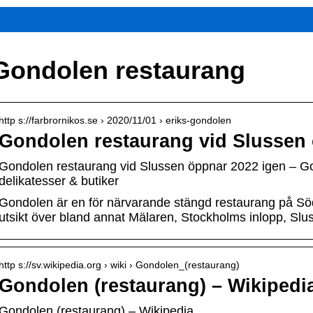
Gondolen restaurang
http s://farbrornikos.se › 2020/11/01 › eriks-gondolen
Gondolen restaurang vid Slussen 
Gondolen restaurang vid Slussen öppnar 2022 igen – Go
delikatesser & butiker
Gondolen är en för närvarande stängd restaurang på S
utsikt över bland annat Mälaren, Stockholms inlopp, S
http s://sv.wikipedia.org › wiki › Gondolen_(restaurang)
Gondolen (restaurang) – Wikipedi
Gondolen (restaurang) – Wikipedia