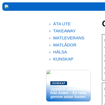
ÄTA UTE
TAKEAWAY
MATLEVERANS
MATLÅDOR
HÄLSA
KUNSKAP
KUNSKAP
Upptäck smakerna
från Asien – En resa
genom asian fusion