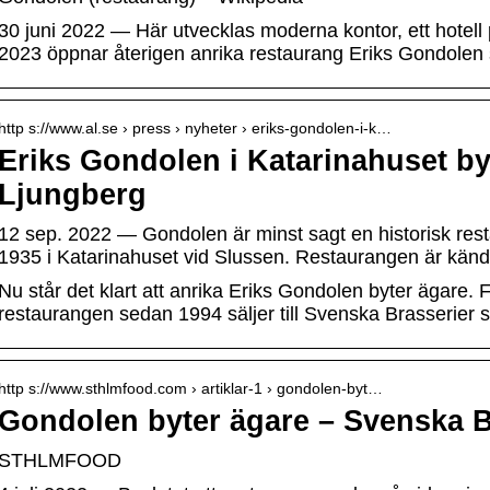
30 juni 2022 — Här utvecklas moderna kontor, ett hotell
2023 öppnar återigen anrika restaurang Eriks Gondolen
http s://www.al.se › press › nyheter › eriks-gondolen-i-k…
Eriks Gondolen i Katarinahuset by
Ljungberg
12 sep. 2022 — Gondolen är minst sagt en historisk res
1935 i Katarinahuset vid Slussen. Restaurangen är känd 
Nu står det klart att anrika Eriks Gondolen byter ägare. 
restaurangen sedan 1994 säljer till Svenska Brasserie
http s://www.sthlmfood.com › artiklar-1 › gondolen-byt…
Gondolen byter ägare – Svenska Br
STHLMFOOD