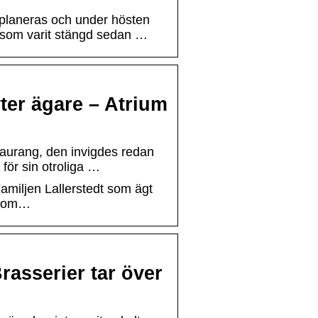
 planeras och under hösten
 som varit stängd sedan …
ter ägare – Atrium
taurang, den invigdes redan
för sin otroliga …
Familjen Lallerstedt som ägt
r som…
asserier tar över