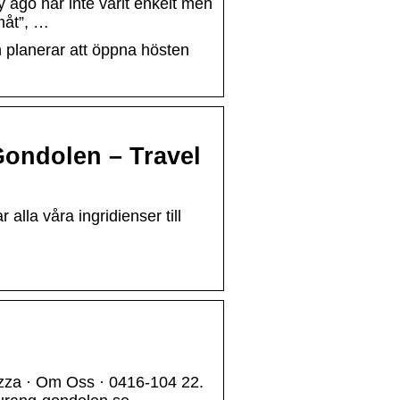
y ägo har inte varit enkelt men
amåt”, …
 planerar att öppna hösten
 Gondolen – Travel
alla våra ingridienser till
izza · Om Oss · 0416-104 22.