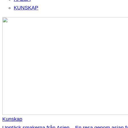
KUNSKAP
Kunskap
Upptäck smakerna från Asien – En resa genom asian f