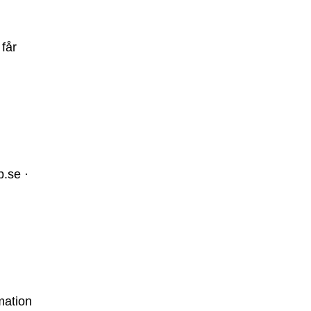
får
.se ·
mation