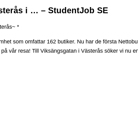
sterås i … – StudentJob SE
terås~ *
et som omfattar 162 butiker. Nu har de första Nettobu
d på vår resa! Till Viksängsgatan i Västerås söker vi nu en