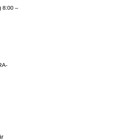
g 8:00 –
RA-
är