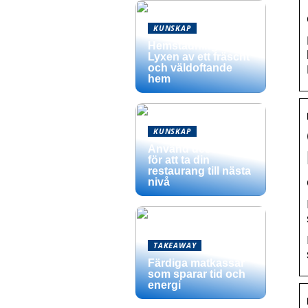
KUNSKAP
Hemstädning –
Lyxen av ett fräscht
och väldoftande
hem
KUNSKAP
Använd dessa tips
för att ta din
restaurang till nästa
nivå
TAKEAWAY
Färdiga matkassar
som sparar tid och
energi