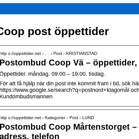
Coop post öppettider
http s://oppettider.net › … › Post › KRISTIANSTAD
Postombud Coop Vä – öppettider, 
Öppettider. måndag. 09.00 – 19.00. tisdag.
För att få hjälp när din post inte kommit fram i tid, sök hä
https://www.google.se/search?q=postnord+klagomål och 
Kundombudsmannen
http s://oppettider.net › Kategorier › Post › LUND
Postombud Coop Mårtenstorget – 
adress, telefon