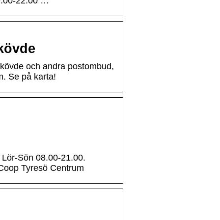
09.00-22.00 …
kövde
Skövde och andra postombud,
. Se på karta!
 Lör-Sön 08.00-21.00.
å Coop Tyresö Centrum