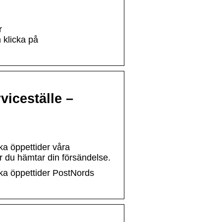
r
klicka på
viceställe –
ka öppettider våra
ar du hämtar din försändelse.
lka öppettider PostNords