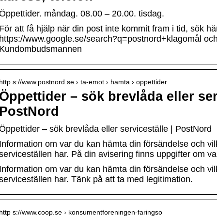
Öppettider. måndag. 08.00 – 20.00. tisdag.
För att få hjälp när din post inte kommit fram i tid, sök hä
https://www.google.se/search?q=postnord+klagomål och 
Kundombudsmannen
http s://www.postnord.se › ta-emot › hamta › oppettider
Öppettider – sök brevlåda eller ser
PostNord
Öppettider – sök brevlåda eller serviceställe | PostNord
Information om var du kan hämta din försändelse och vil
serviceställen har. På din avisering finns uppgifter om v
Information om var du kan hämta din försändelse och vi
serviceställen har. Tänk på att ta med legitimation.
http s://www.coop.se › konsumentforeningen-faringso