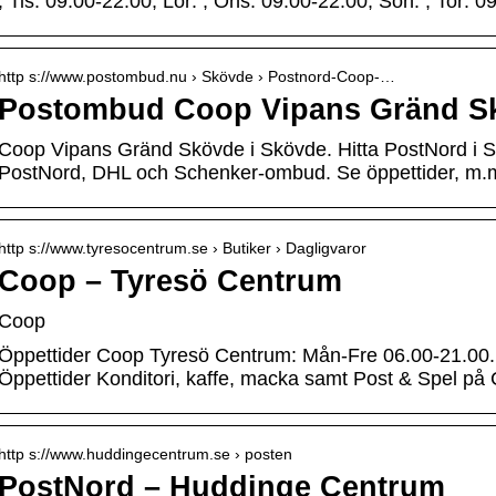
; Tis: 09.00-22.00, Lör: ; Ons: 09.00-22.00, Sön: ; Tor: 
http s://www.postombud.nu › Skövde › Postnord-Coop-…
Postombud Coop Vipans Gränd S
Coop Vipans Gränd Skövde i Skövde. Hitta PostNord i 
PostNord, DHL och Schenker-ombud. Se öppettider, m.m
http s://www.tyresocentrum.se › Butiker › Dagligvaror
Coop – Tyresö Centrum
Coop
Öppettider Coop Tyresö Centrum: Mån-Fre 06.00-21.00.
Öppettider Konditori, kaffe, macka samt Post & Spel p
http s://www.huddingecentrum.se › posten
PostNord – Huddinge Centrum