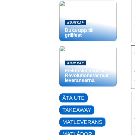
KUNSKAP
Duka upp till
grillfest
KUNSKAP
Elektriska skotrar:
Revolutionerar mat
leveranserna
ÄTA UTE
TAKEAWAY
MATLEVERANS
MATLÅDOR