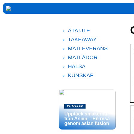
ÄTA UTE
TAKEAWAY
MATLEVERANS
MATLÅDOR
HÄLSA
KUNSKAP
KUNSKAP
Upptäck smakerna
från Asien – En resa
genom asian fusion