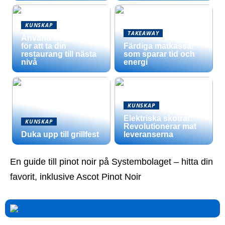
KUNSKAP
TAKEAWAY
Använd dessa tips
för att ta din
Färdiga matkassar
restaurang till nästa
som sparar tid och
nivå
energi
KUNSKAP
Elektriska skotrar:
KUNSKAP
Revolutionerar mat
Duka upp till grillfest
leveranserna
En guide till pinot noir på Systembolaget – hitta din
favorit, inklusive Ascot Pinot Noir