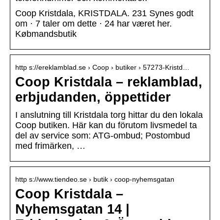
Coop Kristdala, KRISTDALA. 231 Synes godt
om · 7 taler om dette · 24 har været her.
Købmandsbutik
http s://ereklamblad.se › Coop › butiker › 57273-Kristd…
Coop Kristdala – reklamblad,
erbjudanden, öppettider
I anslutning till Kristdala torg hittar du den lokala
Coop butiken. Här kan du förutom livsmedel ta
del av service som: ATG-ombud; Postombud
med frimärken, …
http s://www.tiendeo.se › butik › coop-nyhemsgatan
Coop Kristdala –
Nyhemsgatan 14 |