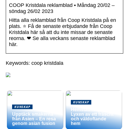
COOP Kristdala reklamblad • Måndag 20/02 –
söndag 26/02 2023
Hitta alla reklamblad från Coop Kristdala på en
plats. ⭐ Få de senaste erbjudande från Coop
Kristdala här så att du inte missar de senaste
reorna. ❤ Se alla veckans senaste reklamblad
här.
Keywords: coop kristdala
KUNSKAP
KUNSKAP
Hemstädning –
Upptäck smakerna
Lyxen av ett fräscht
från Asien – En resa
och väldoftande
genom asian fusion
hem