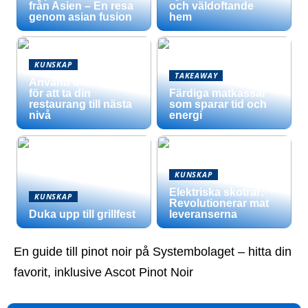
från Asien – En resa
och väldoftande
genom asian fusion
hem
KUNSKAP
TAKEAWAY
Använd dessa tips
för att ta din
Färdiga matkassar
restaurang till nästa
som sparar tid och
nivå
energi
KUNSKAP
Elektriska skotrar:
KUNSKAP
Revolutionerar mat
Duka upp till grillfest
leveranserna
En guide till pinot noir på Systembolaget – hitta din
favorit, inklusive Ascot Pinot Noir