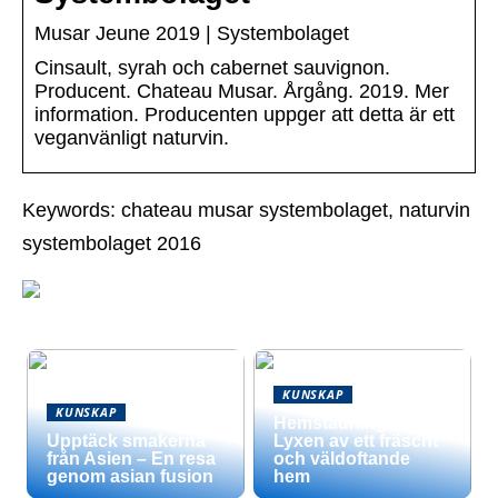
Musar Jeune 2019 | Systembolaget
Cinsault, syrah och cabernet sauvignon.
Producent. Chateau Musar. Årgång. 2019. Mer
information. Producenten uppger att detta är ett
veganvänligt naturvin.
Keywords: chateau musar systembolaget, naturvin
systembolaget 2016
KUNSKAP
KUNSKAP
Hemstädning –
Upptäck smakerna
Lyxen av ett fräscht
från Asien – En resa
och väldoftande
genom asian fusion
hem