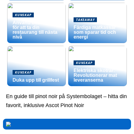
KUNSKAP
TAKEAWAY
Använd dessa tips
för att ta din
Färdiga matkassar
restaurang till nästa
som sparar tid och
nivå
energi
KUNSKAP
Elektriska skotrar:
KUNSKAP
Revolutionerar mat
Duka upp till grillfest
leveranserna
En guide till pinot noir på Systembolaget – hitta din
favorit, inklusive Ascot Pinot Noir