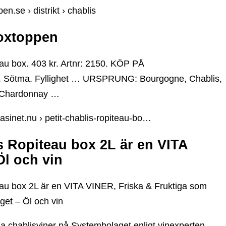
n.se › distrikt › chablis
oxtoppen
eau box. 403 kr. Artnr: 2150. KÖP PÅ
ötma. Fyllighet … URSPRUNG: Bourgogne, Chablis,
 Chardonnay …
asinet.nu › petit-chablis-ropiteau-bo…
s Ropiteau box 2L är en VITA
l och vin
eau box 2L är en VITA VINER, Friska & Fruktiga som
get – Öl och vin
 chablisviner på Systembolaget enligt vinexperten