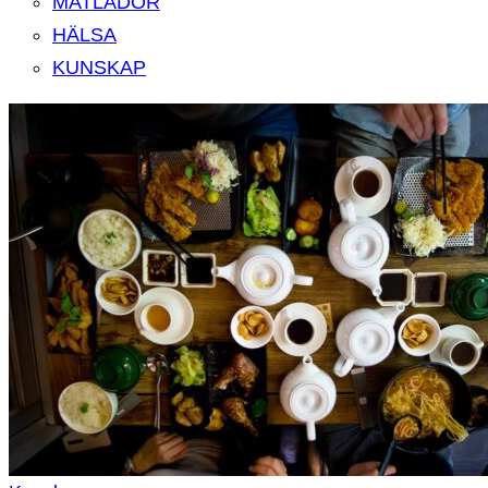
MATLÅDOR
HÄLSA
KUNSKAP