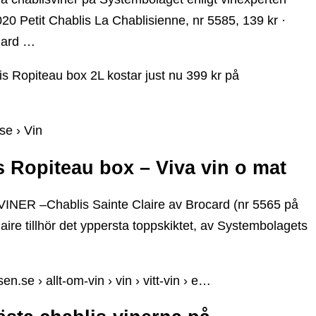
20 Petit Chablis La Chablisienne, nr 5585, 139 kr ·
hard …
is Ropiteau box 2L kostar just nu 399 kr på
se › Vin
s Ropiteau box – Viva vin o mat
INER –Chablis Sainte Claire av Brocard (nr 5565 på
ire tillhör det yppersta toppskiktet, av Systembolagets
n.se › allt-om-vin › vin › vitt-vin › e…