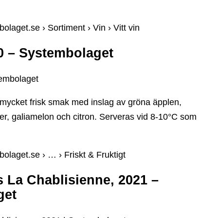
olaget.se › Sortiment › Vin › Vitt vin
0 – Systembolaget
tembolaget
 mycket frisk smak med inslag av gröna äpplen,
ter, galiamelon och citron. Serveras vid 8-10°C som
olaget.se › … › Friskt & Fruktigt
s La Chablisienne, 2021 –
get