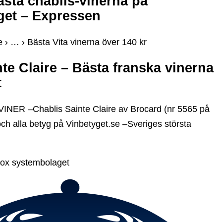
ästa chablis-vinerna på
et – Expressen
se › … › Bästa Vita vinerna över 140 kr
te Claire – Bästa franska vinerna
t
INER –Chablis Sainte Claire av Brocard (nr 5565 på
och alla betyg på Vinbetyget.se –Sveriges största
box systembolaget