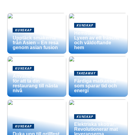
KUNSKAP
KUNSKAP
Hemstädning –
Upptäck smakerna
Lyxen av ett fräscht
från Asien – En resa
och väldoftande
genom asian fusion
hem
KUNSKAP
TAKEAWAY
Använd dessa tips
för att ta din
Färdiga matkassar
restaurang till nästa
som sparar tid och
nivå
energi
KUNSKAP
Elektriska skotrar:
KUNSKAP
Revolutionerar mat
Duka upp till grillfest
leveranserna