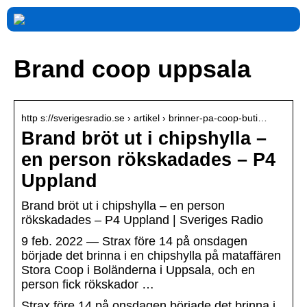
Brand coop uppsala
http s://sverigesradio.se › artikel › brinner-pa-coop-buti…
Brand bröt ut i chipshylla –
en person rökskadades – P4
Uppland
Brand bröt ut i chipshylla – en person
rökskadades – P4 Uppland | Sveriges Radio
9 feb. 2022 — Strax före 14 på onsdagen
började det brinna i en chipshylla på mataffären
Stora Coop i Boländerna i Uppsala, och en
person fick rökskador …
Strax före 14 på onsdagen började det brinna i