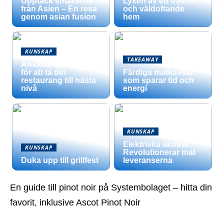
Upptäck smakerna
Lyxen av ett fräscht
från Asien – En resa
och väldoftande
genom asian fusion
hem
KUNSKAP
TAKEAWAY
Använd dessa tips
för att ta din
Färdiga matkassar
restaurang till nästa
som sparar tid och
nivå
energi
KUNSKAP
Elektriska skotrar:
KUNSKAP
Revolutionerar mat
Duka upp till grillfest
leveranserna
En guide till pinot noir på Systembolaget – hitta din
favorit, inklusive Ascot Pinot Noir