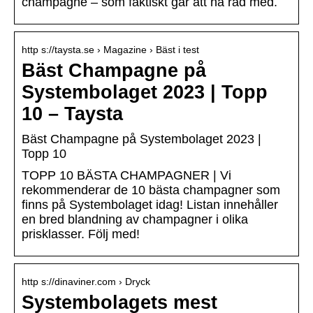
champagne – som faktiskt går att ha råd med.
http s://taysta.se › Magazine › Bäst i test
Bäst Champagne på
Systembolaget 2023 | Topp
10 – Taysta
Bäst Champagne på Systembolaget 2023 |
Topp 10
TOPP 10 BÄSTA CHAMPAGNER | Vi
rekommenderar de 10 bästa champagner som
finns på Systembolaget idag! Listan innehåller
en bred blandning av champagner i olika
prisklasser. Följ med!
http s://dinaviner.com › Dryck
Systembolagets mest