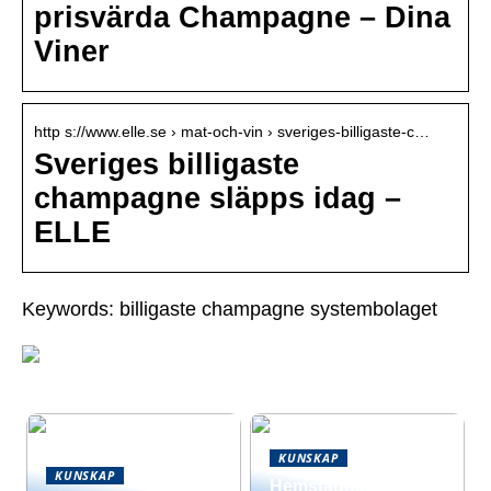
prisvärda Champagne – Dina
Viner
http s://www.elle.se › mat-och-vin › sveriges-billigaste-c…
Sveriges billigaste
champagne släpps idag –
ELLE
Keywords: billigaste champagne systembolaget
KUNSKAP
KUNSKAP
Hemstädning –