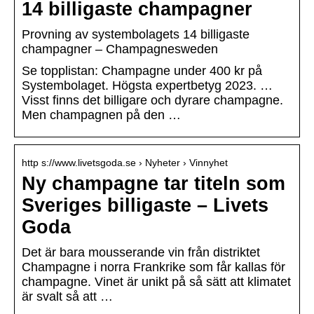
14 billigaste champagner
Provning av systembolagets 14 billigaste
champagner – Champagnesweden
Se topplistan: Champagne under 400 kr på
Systembolaget. Högsta expertbetyg 2023. …
Visst finns det billigare och dyrare champagne.
Men champagnen på den …
http s://www.livetsgoda.se › Nyheter › Vinnyhet
Ny champagne tar titeln som
Sveriges billigaste – Livets
Goda
Det är bara mousserande vin från distriktet
Champagne i norra Frankrike som får kallas för
champagne. Vinet är unikt på så sätt att klimatet
är svalt så att …