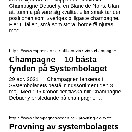
Champagne Debuchy, en Blanc de Noirs. Utan
att tumma på vare sig kvalitet eller smak tar den
positionen som Sveriges billigaste champagne.
Fler tillfällen, små som stora, borde få njutas
med
http s://www.expressen.se › allt-om-vin › vin › champagne…
Champagne – 10 bästa
fynden på Systembolaget
29 apr. 2021 — Champagnen lanseras i
Systembolagets beställningssortiment den 3
maj. Med 195 kronor per flaska blir Champagne
Debuchy prisledande på champagne …
http s://www.champagnesweden.se › provning-av-syste…
Provning av systembolagets