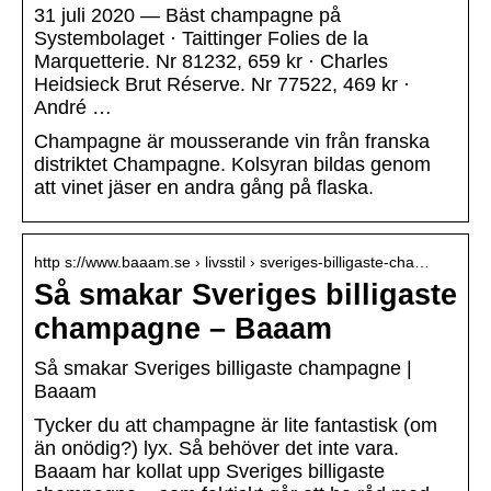
31 juli 2020 — Bäst champagne på
Systembolaget · Taittinger Folies de la
Marquetterie. Nr 81232, 659 kr · Charles
Heidsieck Brut Réserve. Nr 77522, 469 kr ·
André …
Champagne är mousserande vin från franska
distriktet Champagne. Kolsyran bildas genom
att vinet jäser en andra gång på flaska.
http s://www.baaam.se › livsstil › sveriges-billigaste-cha…
Så smakar Sveriges billigaste
champagne – Baaam
Så smakar Sveriges billigaste champagne |
Baaam
Tycker du att champagne är lite fantastisk (om
än onödig?) lyx. Så behöver det inte vara.
Baaam har kollat upp Sveriges billigaste