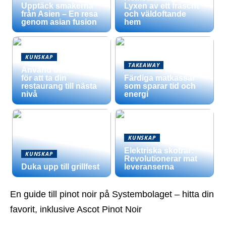
Upptäck smakerna
Lyxen av ett fräscht
från Asien – En resa
och väldoftande
genom asian fusion
hem
KUNSKAP
TAKEAWAY
Använd dessa tips
för att ta din
Färdiga matkassar
restaurang till nästa
som sparar tid och
nivå
energi
KUNSKAP
Elektriska skotrar:
KUNSKAP
Revolutionerar mat
Duka upp till grillfest
leveranserna
En guide till pinot noir på Systembolaget – hitta din
favorit, inklusive Ascot Pinot Noir