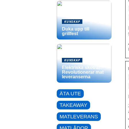
KUNSKAP
Duka upp till
grillfest
KUNSKAP
Elektriska skotrar:
Revolutionerar mat
leveranserna
ÄTA UTE
TAKEAWAY
MATLEVERANS
MATLÅDOR