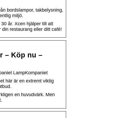
från bordslampor, takbelysning,
tlig miljö.
0 år. Xcen hjälper till att
din restaurang eller ditt café!
er – Köp nu –
ompaniet LampKompaniet
t här är en extremt viktig
utbud.
verkligen en huvudvärk. Men
t.