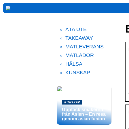
ÄTA UTE
TAKEAWAY
MATLEVERANS
MATLÅDOR
HÄLSA
KUNSKAP
KUNSKAP
Upptäck smakerna
från Asien – En resa
genom asian fusion