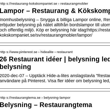
http s://restaurang-kokskompaniet.se › restaurangmobler
Lampor – Restaurang & Kökskomp
Inomhusbelysning – Snygga & billiga Lampor online, R
erbjuder belysning på nätet alltifrån bordslampor till ut
och offentlig miljö. Köp er belysning här idag!https://res
kokskompaniet.se/sv/restaurangmobler/lampor/
http s://www.pinterest.se › hidealite › restaurant
26 Restaurant idéer | belysning le
belysning
2020-dec-07 – Upptäck Hide-a-lites anslagstavla "Restau
användare på Pinterest. Visa fler idéer om belysning led,
http s://restaurangtema.se › belysning-lampor
Belysning – Restaurangtema