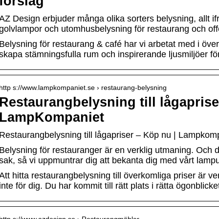
förslag
AZ Design erbjuder många olika sorters belysning, allt i
golvlampor och utomhusbelysning för restaurang och offen
Belysning för restaurang & café har vi arbetat med i över 3
skapa stämningsfulla rum och inspirerande ljusmiljöer för 
http s://www.lampkompaniet.se › restaurang-belysning
Restaurangbelysning till lågapris
LampKompaniet
Restaurangbelysning till lågapriser – Köp nu | Lampk
Belysning för restauranger är en verklig utmaning. Och de
sak, så vi uppmuntrar dig att bekanta dig med vårt lamp
Att hitta restaurangbelysning till överkomliga priser är 
inte för dig. Du har kommit till rätt plats i rätta ögonblicke