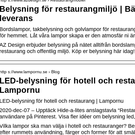
http s://www.azdesign.se › Restaurangmöbler
Belysning för restaurangmiljö | Bä
leverans
Bordslampor, takbelysning och golvlampor för restaurang
för hemmet. Låt våra lampor skapa er den atmosfär ni är
AZ Design erbjuder belysning på nätet alltifrån bordslam
restaurang och offentlig miljö. Köp er belysning här idag!
http s://www.lampornu.se › Blog
LED-belysning för hotell och rest
Lampornu
LED-belysning för hotell och restaurang | Lampornu
2020-dec-07 – Upptäck Hide-a-lites anslagstavla “Restau
användare på Pinterest. Visa fler idéer om belysning led,
Vilka lampor ska man välja i hotell och restauranger? B
efter rummets användning, färger och former för att smält