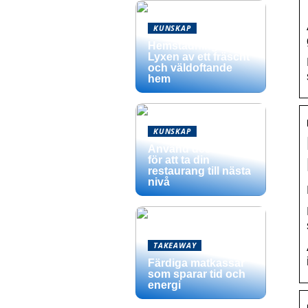
KUNSKAP
Hemstädning –
Lyxen av ett fräscht
och väldoftande
hem
KUNSKAP
Använd dessa tips
för att ta din
restaurang till nästa
nivå
TAKEAWAY
Färdiga matkassar
som sparar tid och
energi