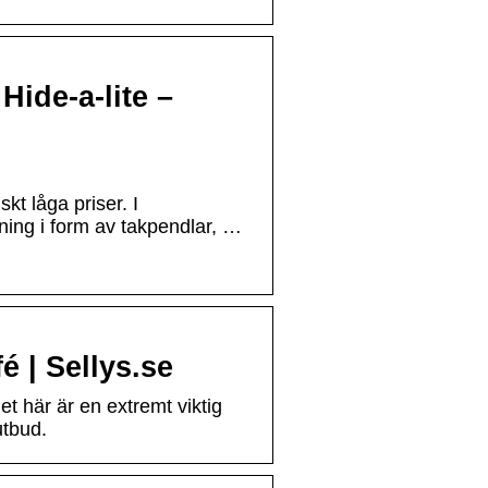
Hide-a-lite –
kt låga priser. I
ng i form av takpendlar, …
 | Sellys.se
t här är en extremt viktig
utbud.