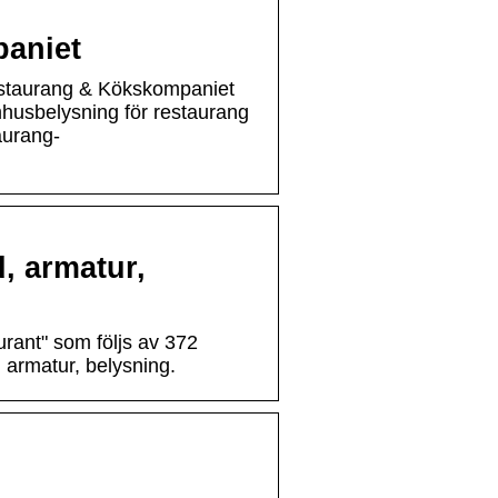
aniet
estaurang & Kökskompaniet
omhusbelysning för restaurang
taurang-
d, armatur,
rant" som följs av 372
 armatur, belysning.